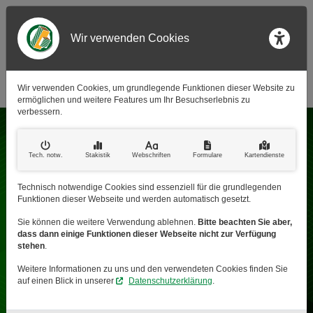
Wir verwenden Cookies
Barr
Wir verwenden Cookies, um grundlegende Funktionen dieser Website zu
ermöglichen und weitere Features um Ihr Besuchserlebnis zu
verbessern.
Rufen Sie uns an:
(0 65 52) 99 213 63
Tech. notw
.
Stakistik
Webschriften
Formulare
Kartendienste
Schreiben Sie uns:
Technisch notwendige Cookies sind essenziell für die grundlegenden
info@bauelemente-wolf.de
Funktionen dieser Webseite und werden automatisch gesetzt.
Sie können die weitere Verwendung ablehnen.
Bitte beachten Sie aber,
Besuchen Sie uns auf:
dass dann einige Funktionen dieser Webseite nicht zur Verfügung
Facebook
stehen
.
Weitere Informationen zu uns und den verwendeten Cookies finden Sie
Zu unseren
auf einen Blick in unserer
Datenschutzerklärung
.
Schnellanfragen