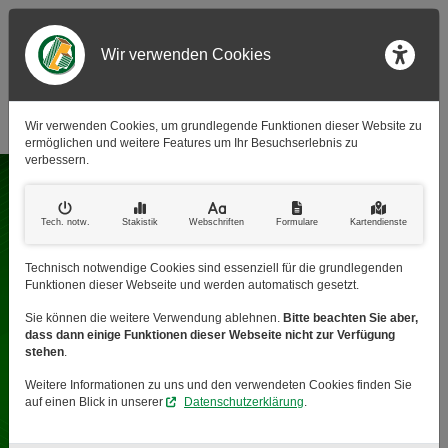
Wir verwenden Cookies
Barr
Wir verwenden Cookies, um grundlegende Funktionen dieser Website zu
ermöglichen und weitere Features um Ihr Besuchserlebnis zu
verbessern.
Rufen Sie uns an:
(0 65 52) 99 213 63
Tech. notw
.
Stakistik
Webschriften
Formulare
Kartendienste
Schreiben Sie uns:
Technisch notwendige Cookies sind essenziell für die grundlegenden
info@bauelemente-wolf.de
Funktionen dieser Webseite und werden automatisch gesetzt.
Sie können die weitere Verwendung ablehnen.
Bitte beachten Sie aber,
Besuchen Sie uns auf:
dass dann einige Funktionen dieser Webseite nicht zur Verfügung
Facebook
stehen
.
Weitere Informationen zu uns und den verwendeten Cookies finden Sie
Zu unseren
auf einen Blick in unserer
Datenschutzerklärung
.
Schnellanfragen